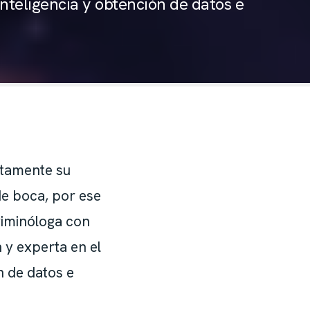
inteligencia y obtención de datos e
O
rtamente su
de boca, por ese
riminóloga con
 y experta en el
n de datos e