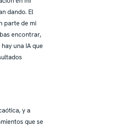
ación en mi
an dando. El
n parte de mi
abas encontrar,
 hay una IA que
sultados
aótica, y a
amientos que se