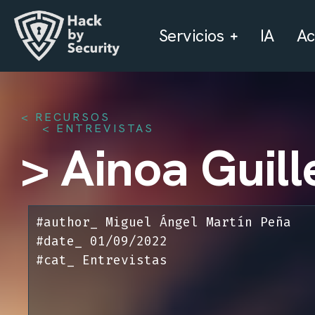
Servicios
IA
A
< RECURSOS
ENTREVISTAS
> Ainoa Guill
#author_
Miguel Ángel Martín Peña
#date_
01/09/2022
#cat_
Entrevistas