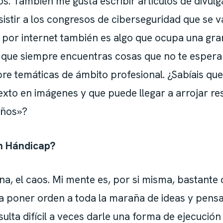
os. También me gusta escribir artículos de divulg
asistir a los congresos de ciberseguridad que se v
por internet también es algo que ocupa una gra
a que siempre encuentras cosas que no te esper
re temáticas de ámbito profesional. ¿Sabíais que
exto en imágenes y que puede llegar a arrojar re
años»?
ún Hándicap?
a, el caos. Mi mente es, por si misma, bastante c
a poner orden a toda la maraña de ideas y pens
ulta difícil a veces darle una forma de ejecución