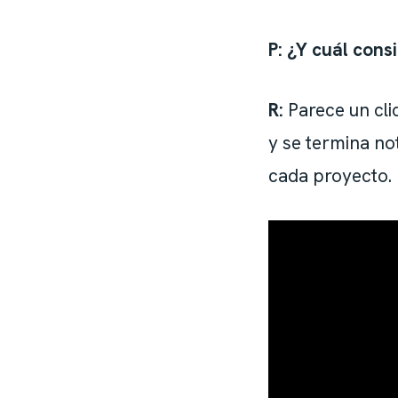
P: ¿Y cuál cons
R:
Parece un cli
y se termina not
cada proyecto.