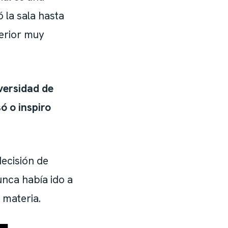
 la sala hasta
erior muy
versidad de
ó o inspiro
decisión de
unca había ido a
 materia.