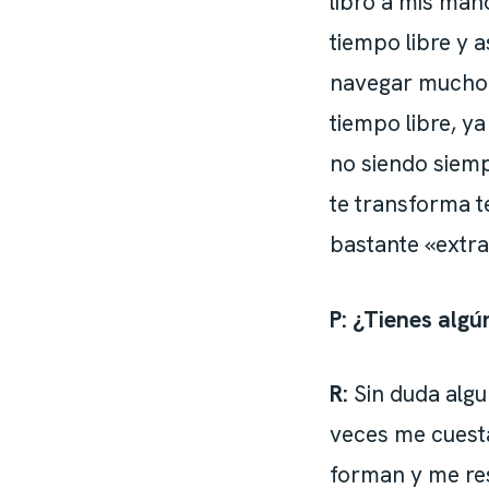
libro a mis man
tiempo libre y 
navegar mucho 
tiempo libre, y
no siendo siemp
te transforma t
bastante «extr
P: ¿Tienes alg
R:
Sin duda algun
veces me cuest
forman y me res