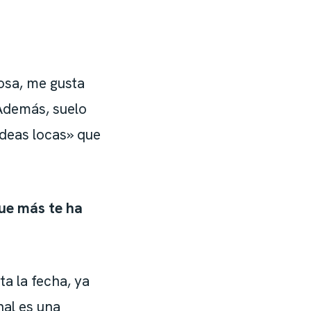
osa, me gusta
Además, suelo
ideas locas» que
que más te ha
ta la fecha, ya
nal es una