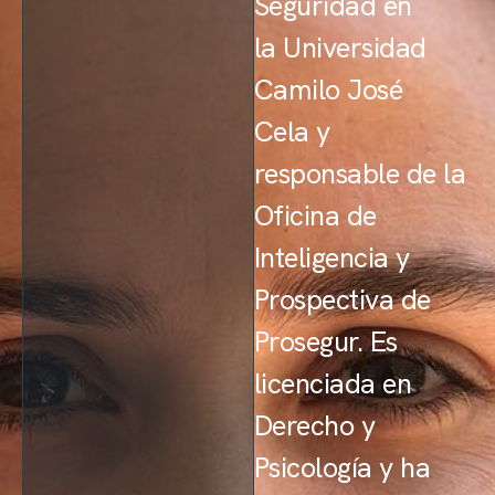
Seguridad en
la Universidad
Camilo José
Cela y
responsable de la
Oficina de
Inteligencia y
Prospectiva de
Prosegur. Es
licenciada en
Derecho y
Psicología y ha