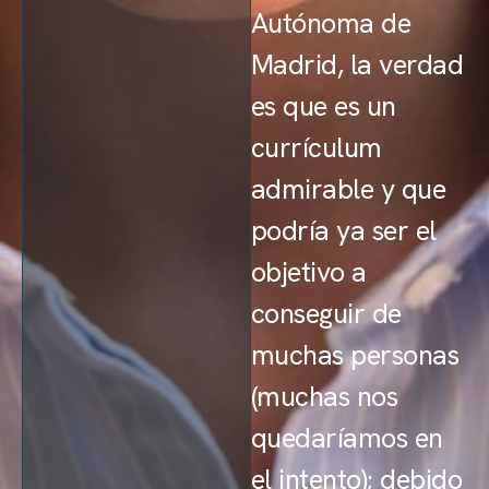
Autónoma de
Madrid, la verdad
es que es un
currículum
admirable y que
podría ya ser el
objetivo a
conseguir de
muchas personas
(muchas nos
quedaríamos en
el intento); debido