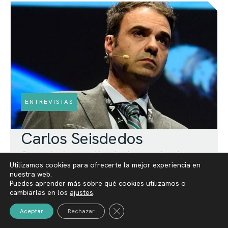
ENTREVISTAS
Carlos Seisdedos
Con más de una década de experiencia en
Utilizamos cookies para ofrecerte la mejor experiencia en
seguridad internacional, ciberseguridad e
nuestra web.
investigación criminal, es especialista en
Puedes aprender más sobre qué cookies utilizamos o
cambiarlas en los
ajustes
.
transformar datos en conocimiento operativo
para proteger a organizaciones,
Cerrar el banner de cookies RGPD
Aceptar
Rechazar
infraestructuras críticas y ciudadanos.