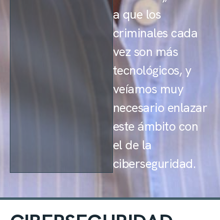
a que los
criminales cada
vez son más
tecnológicos, y
veíamos muy
necesario enlazar
este ámbito con
el de la
ciberseguridad.