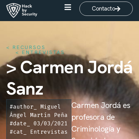
Contacto
< RECURSOS
ENTREVISTAS
> Carmen Jordá
Sanz
Carmen Jordá es
#author_
Miguel
Ángel Martín Peña
profesora de
#date_
03/03/2021
Criminología y
#cat_
Entrevistas