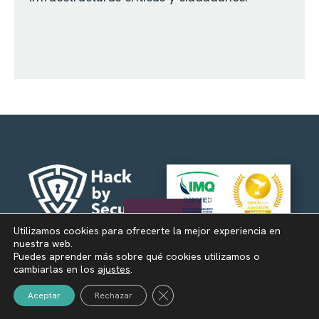
Normativas y
Utilizamos cookies para ofrecerte la mejor experiencia en
info@hackbysecurity.com
reconocimientos
nuestra web.
+34 605 237 826
Puedes aprender más sobre qué cookies utilizamos o
cambiarlas en los
ajustes
.
Cerrar el banner de cookies RGPD
Aceptar
Rechazar
Servicios