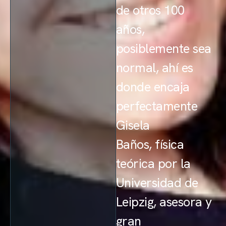
de otros 100
años,
posiblemente sea
normal, ahí es
donde encaja
perfectamente
Gisela
Baños, física
teórica por la
Universidad de
Leipzig, asesora y
gran