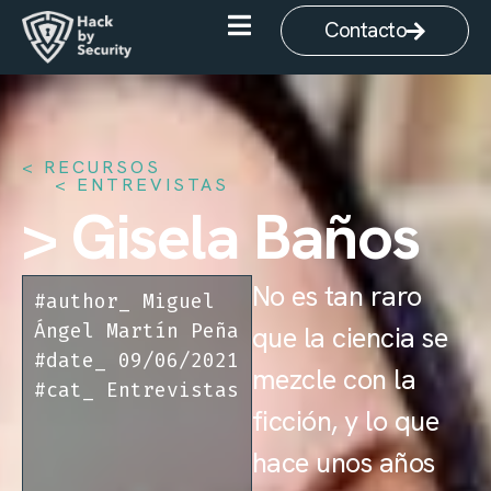
Contacto
< RECURSOS
ENTREVISTAS
> Gisela Baños
No es tan raro
#author_
Miguel
Ángel Martín Peña
que la ciencia se
#date_
09/06/2021
mezcle con la
#cat_
Entrevistas
ficción, y lo que
hace unos años