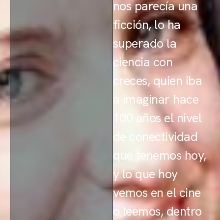
nos parecía una
ficción, lo ha
superado la
ciencia con
creces, quien iba
a imaginar hace
100 años el nivel
de conectividad
que tenemos hoy,
y lo que hoy
vemos en el cine
o leemos, dentro