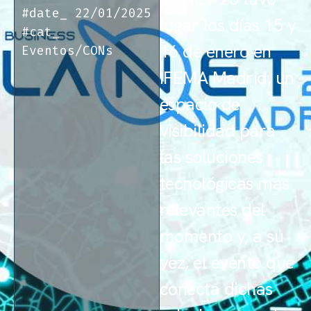
#date_
22/01/2025
lugar los días 15 y
#cat_
16 de enero en
Eventos/CONs
IFEMA Madrid, un
espacio de
visibilidad para
las soluciones
tecnológicas más
relevantes del
momento y, a su
vez, el evento que
conecta dichas