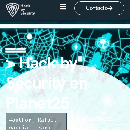
Contacto
< RECURSOS
EVENTOS/CONS
> Hack by
Security en
Planet25
Tech Bussiness
#author_
Rafael
García Lazaro
PlaNET 25 tuvo