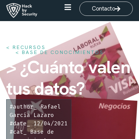
Contacto
< RECURSOS
BASE DE CONOCIMIENTOS
> ¿Cuánto valen
tus datos?
#author_
Rafael
García Lazaro
#date_
12/04/2021
#cat_
Base de