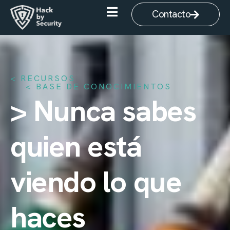
Contacto
< RECURSOS
BASE DE CONOCIMIENTOS
> Nunca sabes
quien está
viendo lo que
haces