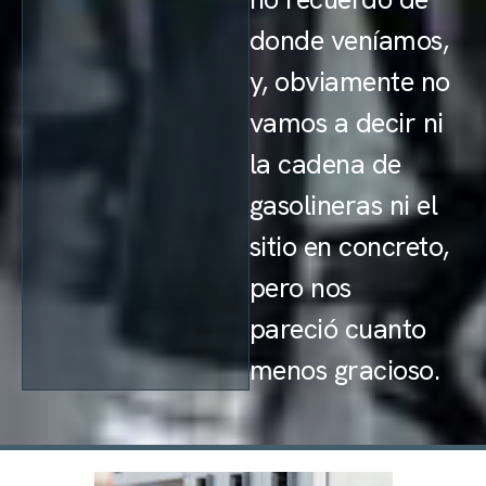
donde veníamos,
y, obviamente no
vamos a decir ni
la cadena de
gasolineras ni el
sitio en concreto,
pero nos
pareció cuanto
menos gracioso.