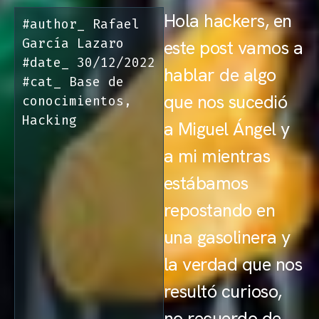
Hola hackers, en
#author_
Rafael
García Lazaro
este post vamos a
#date_
30/12/2022
hablar de algo
#cat_
Base de
que nos sucedió
conocimientos
,
Hacking
a Miguel Ángel y
a mi mientras
estábamos
repostando en
una gasolinera y
la verdad que nos
resultó curioso,
no recuerdo de